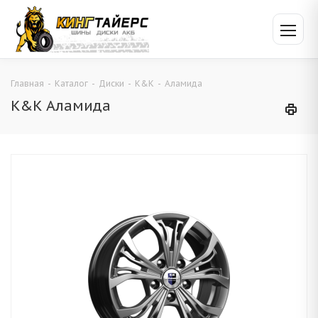
Главная
-
Каталог
-
Диски
-
K&K
-
Аламида
K&K Аламида