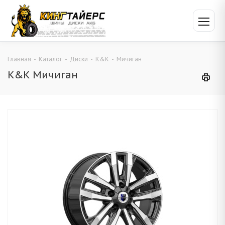
Главная
-
Каталог
-
Диски
-
K&K
-
Мичиган
K&K Мичиган