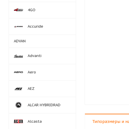
4GO
Accuride
ADVAN
Advanti
Aero
AEZ
ALCAR HYBRIDRAD
Alcasta
Типоразмеры и н