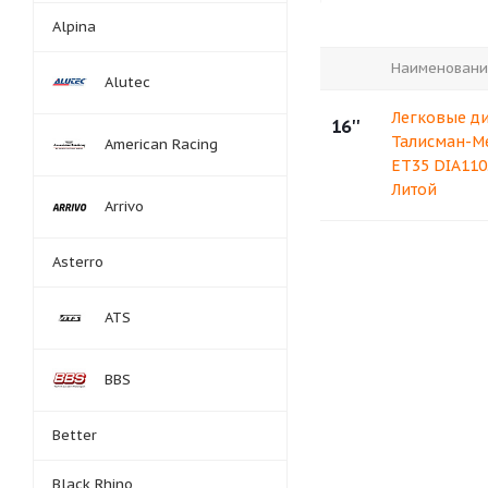
Alpina
Наименовани
Alutec
Легковые д
16''
Талисман-Ме
American Racing
ET35 DIA110
Литой
Arrivo
Asterro
ATS
BBS
Better
Black Rhino