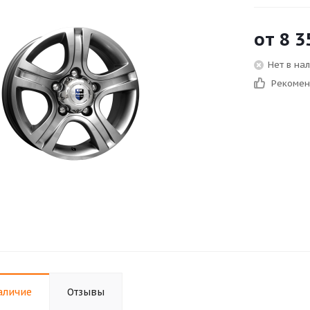
от
8 3
Нет в на
Рекоме
аличие
Отзывы