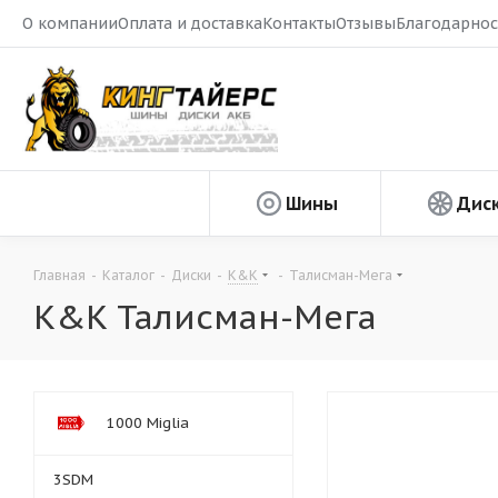
О компании
Оплата и доставка
Контакты
Отзывы
Благодарнос
Шины
Дис
Главная
-
Каталог
-
Диски
-
K&K
-
Талисман-Мега
K&K Талисман-Мега
1000 Miglia
3SDM