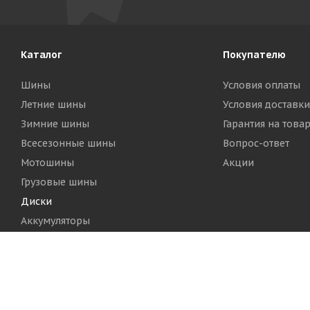
Каталог
Покупателю
Шины
Условия оплаты
Летние шины
Условия доставки
Зимние шины
Гарантия на това
Всесезонные шины
Вопрос-ответ
Мотошины
Акции
Грузовые шины
Диски
Аккумуляторы
2026 © Шинный Центр "Кинг Тайерс"
Версия для печа