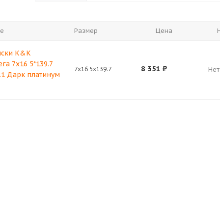
е
Размер
Цена
иски K&K
га 7x16 5*139.7
8 351
₽
7x16 5x139.7
Нет
.1 Дарк платинум