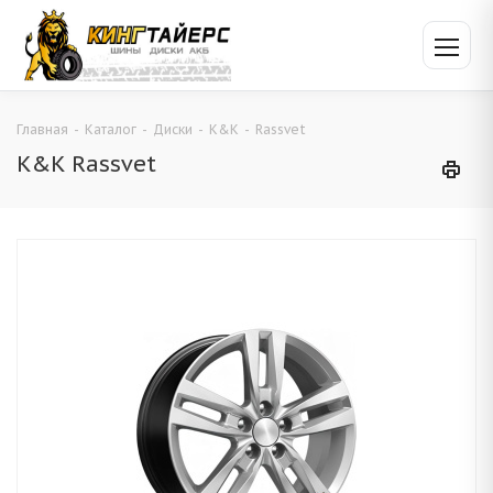
Главная
-
Каталог
-
Диски
-
K&K
-
Rassvet
K&K Rassvet