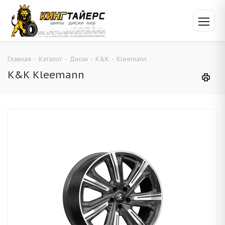
Главная
-
Каталог
-
Диски
-
K&K
-
Kleemann
K&K Kleemann