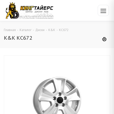
Главная
-
Каталог
-
Диски
-
K&K
-
КС672
K&K КС672