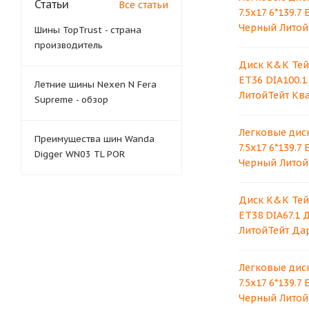
Статьи
Все статьи
7.5x17 6*139.7
Черный Литой
Шины TopTrust - страна
производитель
Диск K&K Тейт 
ET36 DIA100.1
Летние шины Nexen N Fera
ЛитойТейт Кв
Supreme - обзор
Легковые дис
Преимущества шин Wanda
7.5x17 6*139.7
Digger WN03 TL POR
Черный Литой
Диск K&K Тейт 
ET38 DIA67.1 
ЛитойТейт Да
Легковые дис
7.5x17 6*139.7
Черный Литой