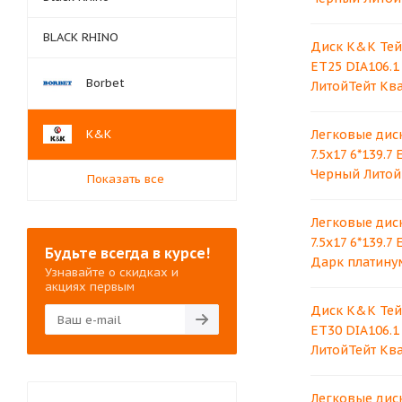
BLACK RHINO
Диск K&K Тейт 
ET25 DIA106.1
Borbet
ЛитойТейт Кв
K&K
Легковые дис
7.5x17 6*139.7
Черный Литой
Показать все
Легковые дис
7.5x17 6*139.7
Будьте всегда в курсе!
Дарк платину
Узнавайте о скидках и
акциях первым
Диск K&K Тейт 
ET30 DIA106.1
ЛитойТейт Кв
Легковые дис