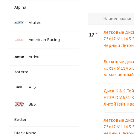
Alpina
Наименование
Alutec
Легковые дис
17''
7.5x17 6*114.3
American Racing
Черный Литой
Arrivo
Легковые дис
7.5x17 6*114.3
Asterro
Алмаз черный
ATS
Диск K&K Тейт 
ET39 DIA67.1 
ЛитойТейт Кв
BBS
Better
Легковые дис
7.5x17 6*114.3
Black Rhino
Черный Литой