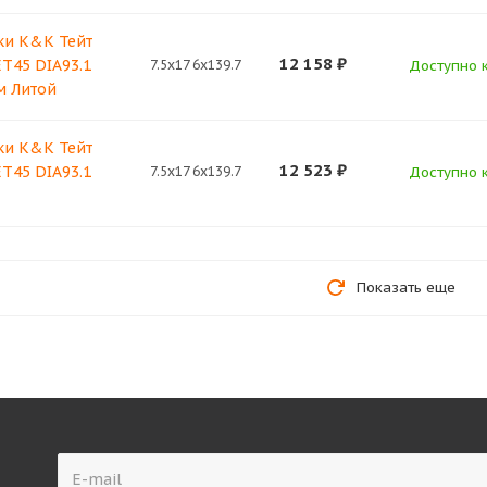
ки K&K Тейт
12 158
₽
 ET45 DIA93.1
7.5x17 6x139.7
Доступно к
м Литой
ки K&K Тейт
12 523
₽
 ET45 DIA93.1
7.5x17 6x139.7
Доступно к
Показать еще