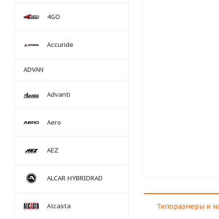
4GO
Accuride
ADVAN
Advanti
Aero
AEZ
ALCAR HYBRIDRAD
Alcasta
Типоразмеры и н