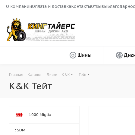
О компании
Оплата и доставка
Контакты
Отзывы
Благодарнос
Шины
Дис
Главная
-
Каталог
-
Диски
-
K&K
-
Тейт
K&K Тейт
1000 Miglia
3SDM