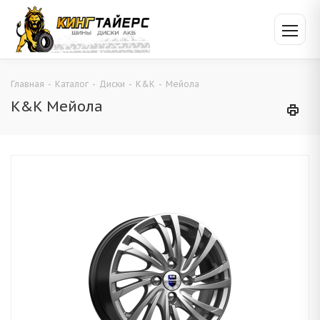
Главная
-
Каталог
-
Диски
-
K&K
-
Мейола
K&K Мейола