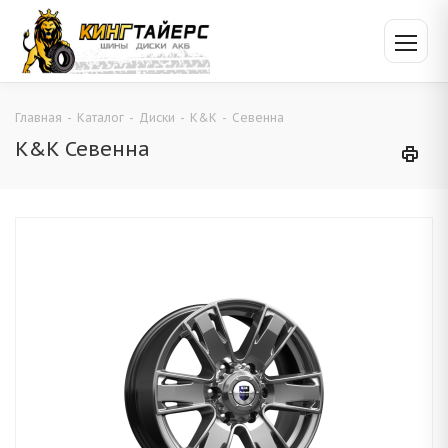
Главная
-
Каталог
-
Диски
-
K&K
-
Севенна
K&K Севенна