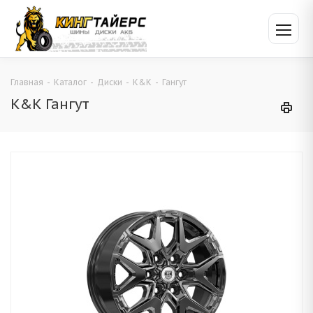
Главная
-
Каталог
-
Диски
-
K&K
-
Гангут
K&K Гангут