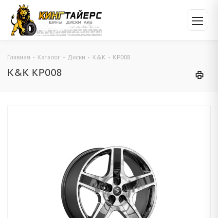
Главная
-
Каталог
-
Диски
-
K&K
-
КР008
K&K КР008