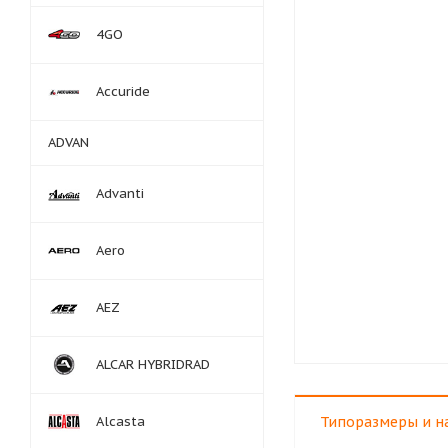
4GO
Accuride
ADVAN
Advanti
Aero
AEZ
ALCAR HYBRIDRAD
Alcasta
Типоразмеры и н