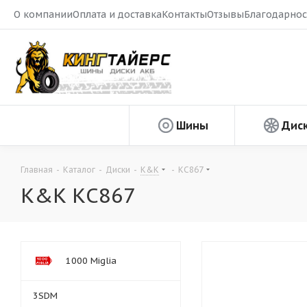
О компании
Оплата и доставка
Контакты
Отзывы
Благодарнос
Шины
Дис
Главная
-
Каталог
-
Диски
-
K&K
-
КС867
K&K КС867
1000 Miglia
3SDM