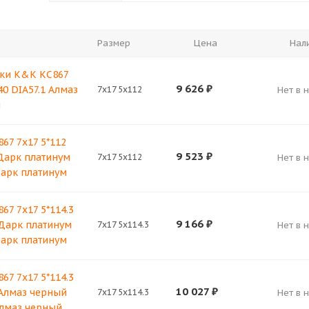
Размер
Цена
Нал
ки K&K КС867
9 626
₽
40 DIA57.1 Алмаз
7x17 5x112
Нет в 
й
67 7x17 5*112
9 523
₽
 Дарк платинум
7x17 5x112
Нет в 
арк платинум
67 7x17 5*114.3
9 166
₽
 Дарк платинум
7x17 5x114.3
Нет в 
арк платинум
67 7x17 5*114.3
10 027
₽
 Алмаз черный
7x17 5x114.3
Нет в 
лмаз черный