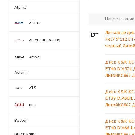
Alpina
Наименование
Alutec
Легковые дис
17''
7x17 5*112 ET
American Racing
черный Лито
Arrivo
Диск K&K КС8
ET40 DIA57.1
Asterro
ЛитойКС867 Д
ATS
Диск K&K КС8
ET39 DIA60.1
ЛитойКС867 Д
BBS
Better
Диск K&K КС8
ET40 DIA66.1
Black Rhino
ЛитойКС867 А