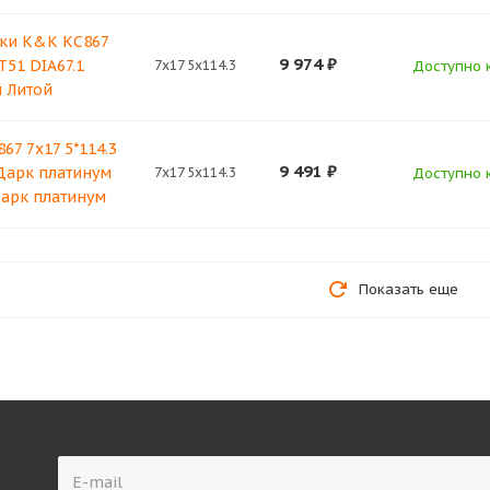
ки K&K КС867
9 974
₽
T51 DIA67.1
7x17 5x114.3
Доступно к
 Литой
67 7x17 5*114.3
9 491
₽
 Дарк платинум
7x17 5x114.3
Доступно к
арк платинум
Показать еще