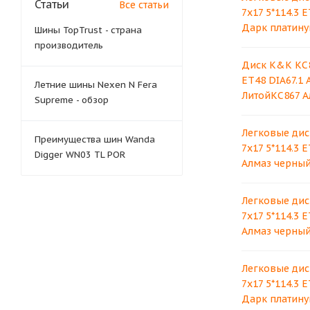
Статьи
Все статьи
7x17 5*114.3 E
Дарк платину
Шины TopTrust - страна
производитель
Диск K&K КС8
ET48 DIA67.1
Летние шины Nexen N Fera
ЛитойКС867 А
Supreme - обзор
Легковые дис
Преимущества шин Wanda
7x17 5*114.3 E
Digger WN03 TL POR
Алмаз черный
Легковые дис
7x17 5*114.3 E
Алмаз черный
Легковые дис
7x17 5*114.3 E
Дарк платину