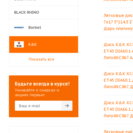
BLACK RHINO
Легковые дис
7x17 5*114.3 
Borbet
Дарк платину
K&K
Диск K&K КС8
ET45 DIA60.1
ЛитойКС867 А
Показать все
Диск K&K КС8
ET45 DIA60.1
Будьте всегда в курсе!
ЛитойКС867 Д
Узнавайте о скидках и
акциях первым
Диск K&K КС8
ET45 DIA66.1
ЛитойКС867 Д
Легковые дис