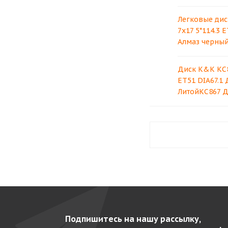
Легковые дис
7x17 5*114.3 E
Алмаз черный
Диск K&K КС8
ET51 DIA67.1
ЛитойКС867 Д
Подпишитесь на нашу рассылку,