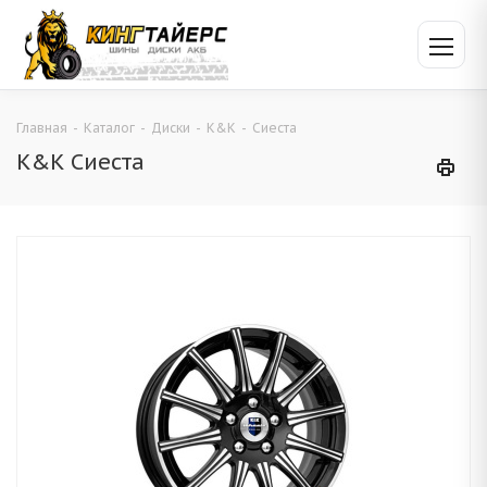
Главная
-
Каталог
-
Диски
-
K&K
-
Сиеста
K&K Сиеста