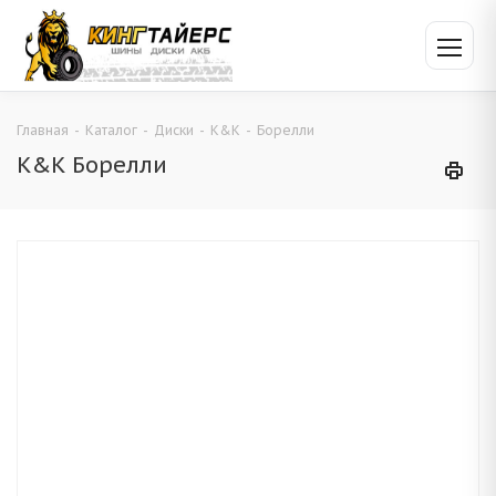
Главная
-
Каталог
-
Диски
-
K&K
-
Борелли
K&K Борелли