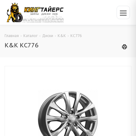
Главная
-
Каталог
-
Диски
-
K&K
-
КС776
K&K КС776