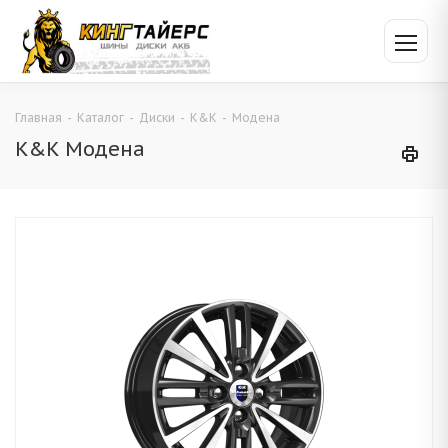
Главная
-
Каталог
-
Диски
-
K&K
-
Модена
K&K Модена