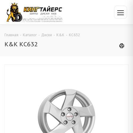
Главная
-
Каталог
-
Диски
-
K&K
-
КС632
K&K КС632