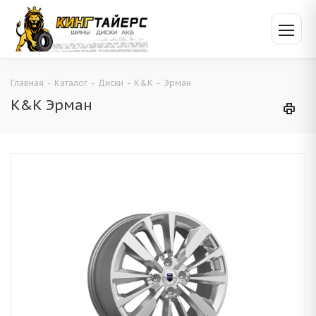
Главная
-
Каталог
-
Диски
-
K&K
-
Эрман
K&K Эрман