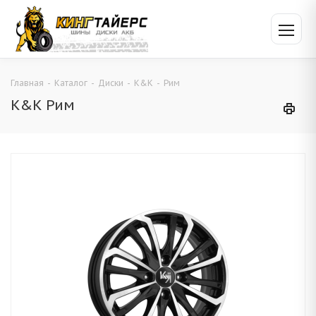
Главная
-
Каталог
-
Диски
-
K&K
-
Рим
K&K Рим