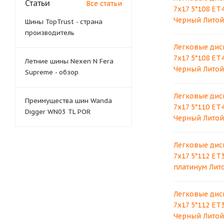
Статьи
Все статьи
7x17 5*108 ET
Черный Литой
Шины TopTrust - страна
производитель
Легковые дис
7x17 5*108 ET
Летние шины Nexen N Fera
Черный Литой
Supreme - обзор
Легковые дис
Преимущества шин Wanda
7x17 5*110 ET4
Digger WN03 TL POR
Черный Литой
Легковые дис
7x17 5*112 ET
платинум Лит
Легковые дис
7x17 5*112 ET
Черный Литой