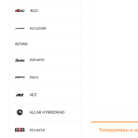
4GO
Accuride
ADVAN
Advanti
Aero
AEZ
ALCAR HYBRIDRAD
Alcasta
Типоразмеры и н