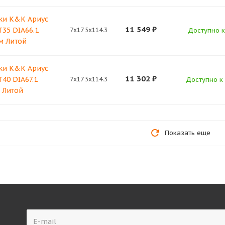
ки K&K Ариус
11 549
₽
T35 DIA66.1
7x17 5x114.3
Доступно к 
м Литой
ки K&K Ариус
11 302
₽
T40 DIA67.1
7x17 5x114.3
Доступно к 
 Литой
Показать еще