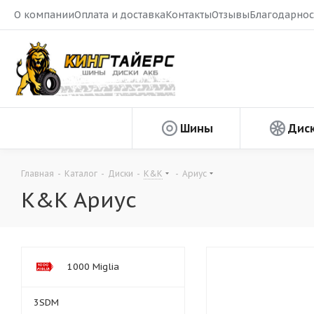
О компании
Оплата и доставка
Контакты
Отзывы
Благодарнос
Шины
Дис
Главная
-
Каталог
-
Диски
-
K&K
-
Ариус
K&K Ариус
1000 Miglia
3SDM