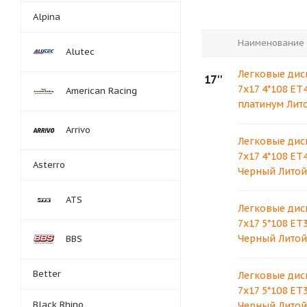
Alpina
Наименование
Alutec
Легковые дис
17''
7x17 4*108 ET
American Racing
платинум Лит
Arrivo
Легковые дис
7x17 4*108 ET
Asterro
Черный Литой
ATS
Легковые дис
7x17 5*108 ET
Черный Литой
BBS
Better
Легковые дис
7x17 5*108 ET
Black Rhino
Черный Литой