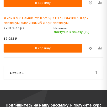
В корзину
Диск K&K Намиб 7x18 5*139.7 ET35 DIA108.6 Дарк
платинум ЛитойНамиб Дарк платинум
7x18 5x139.7
Наличие:
Доступно к заказу (20)
12 085
₽
В корзину
Отзывы
Подпишитесь на нашу рассылку, и получите курс