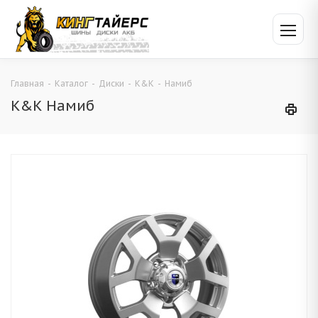
Главная
-
Каталог
-
Диски
-
K&K
-
Намиб
K&K Намиб