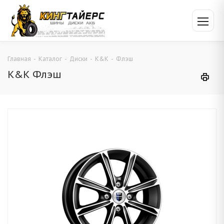
Главная
-
Каталог
-
Диски
-
K&K
-
Флэш
K&K Флэш