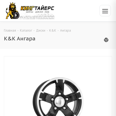
Главная
-
Каталог
-
Диски
-
K&K
-
Ангара
K&K Ангара