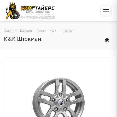
Главная
-
Каталог
-
Диски
-
K&K
-
Штокман
K&K Штокман