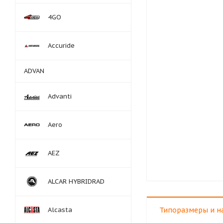
4GO
Accuride
ADVAN
Advanti
Aero
AEZ
ALCAR HYBRIDRAD
Alcasta
Типоразмеры и н