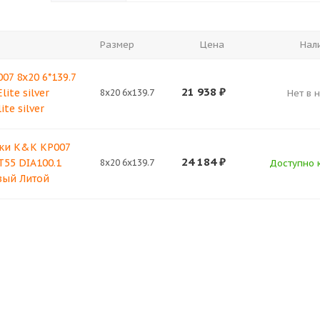
Размер
Цена
Нал
7 8x20 6*139.7
21 938
₽
lite silver
8x20 6x139.7
Нет в 
te silver
ки K&K KP007
24 184
₽
ET55 DIA100.1
8x20 6x139.7
Доступно к
вый Литой