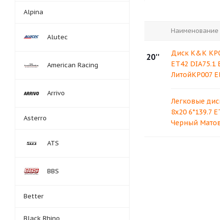
Alpina
Наименование
Alutec
Диск K&K KP00
20''
ET42 DIA75.1 E
American Racing
ЛитойKP007 Eli
Arrivo
Легковые дис
8x20 6*139.7 
Asterro
Черный Мато
ATS
BBS
Better
Black Rhino