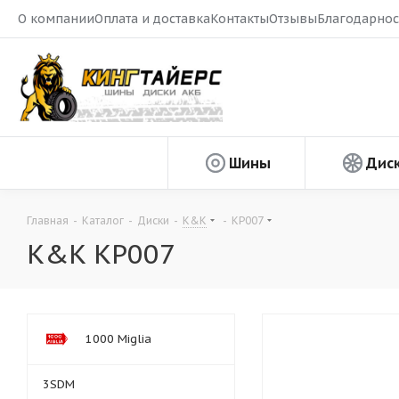
О компании
Оплата и доставка
Контакты
Отзывы
Благодарнос
Шины
Дис
Главная
-
Каталог
-
Диски
-
K&K
-
KP007
K&K KP007
1000 Miglia
3SDM