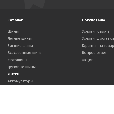
Каталог
Покупателю
Шины
Условия оплаты
Летние шины
Условия доставки
Зимние шины
Гарантия на това
Всесезонные шины
Вопрос-ответ
Мотошины
Акции
Грузовые шины
Диски
Аккумуляторы
2026 © Шинный Центр "Кинг Тайерс"
Версия для печа