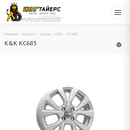
Главная
-
Каталог
-
Диски
-
K&K
-
КС685
K&K КС685