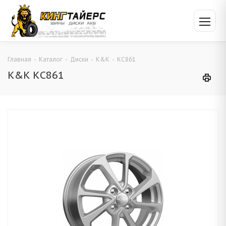
Главная
-
Каталог
-
Диски
-
K&K
-
КС861
K&K КС861