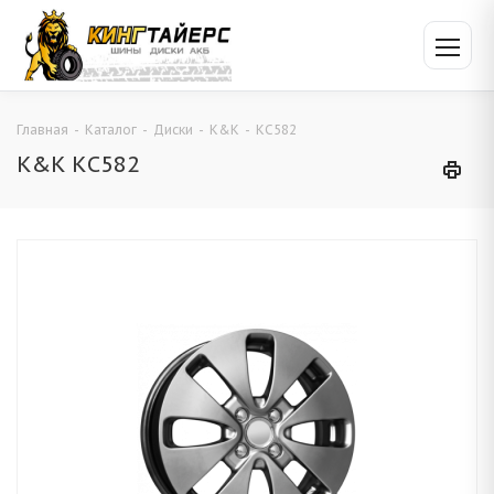
Главная
-
Каталог
-
Диски
-
K&K
-
КС582
K&K КС582