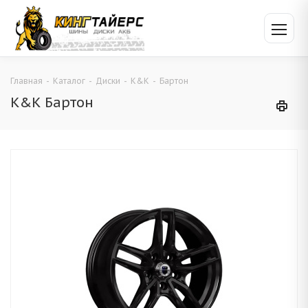
Главная
-
Каталог
-
Диски
-
K&K
-
Бартон
K&K Бартон