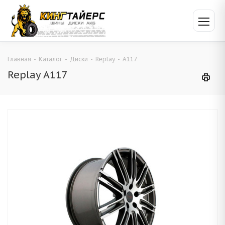
Главная
-
Каталог
-
Диски
-
Replay
-
A117
Replay A117