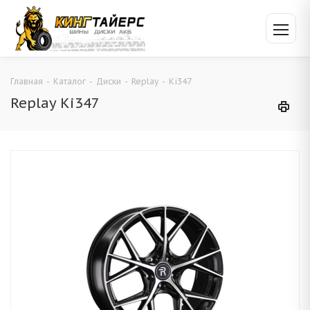
Главная
-
Каталог
-
Диски
-
Replay
-
Ki347
Replay Ki347