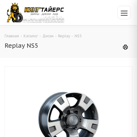
Главная
-
Каталог
-
Диски
-
Replay
-
NS5
Replay NS5