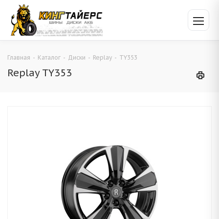
Главная
-
Каталог
-
Диски
-
Replay
-
TY353
Replay TY353