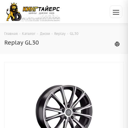
Главная
-
Каталог
-
Диски
-
Replay
-
GL30
Replay GL30