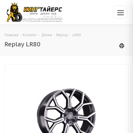
Главная
-
Каталог
-
Диски
-
Replay
-
LR80
Replay LR80