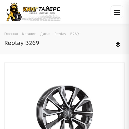
Главная
-
Каталог
-
Диски
-
Replay
-
B269
Replay B269