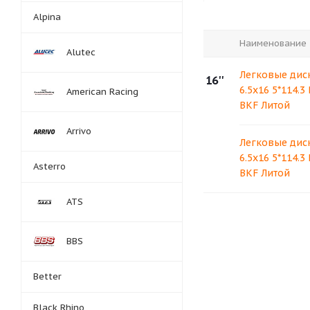
Alpina
Наименование
Alutec
Легковые диск
16''
6.5x16 5*114.3
American Racing
BKF Литой
Arrivo
Легковые диск
6.5x16 5*114.3
Asterro
BKF Литой
ATS
BBS
Better
Black Rhino