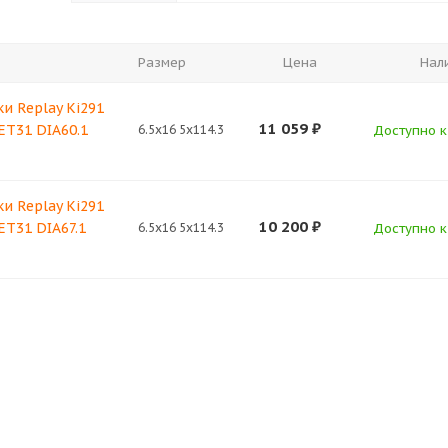
Размер
Цена
Нал
и Replay Ki291
11 059
₽
 ET31 DIA60.1
6.5x16 5x114.3
Доступно к 
и Replay Ki291
10 200
₽
 ET31 DIA67.1
6.5x16 5x114.3
Доступно к 