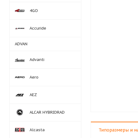
4GO
Accuride
ADVAN
Advanti
Aero
AEZ
ALCAR HYBRIDRAD
Alcasta
Типоразмеры и н