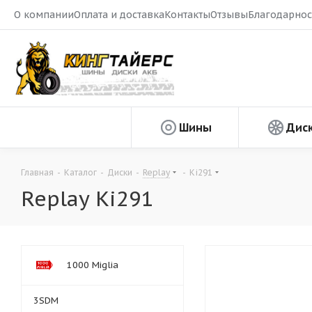
О компании
Оплата и доставка
Контакты
Отзывы
Благодарнос
Шины
Дис
Главная
-
Каталог
-
Диски
-
Replay
-
Ki291
Replay Ki291
1000 Miglia
3SDM