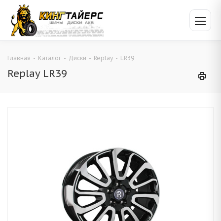
Главная
-
Каталог
-
Диски
-
Replay
-
LR39
Replay LR39