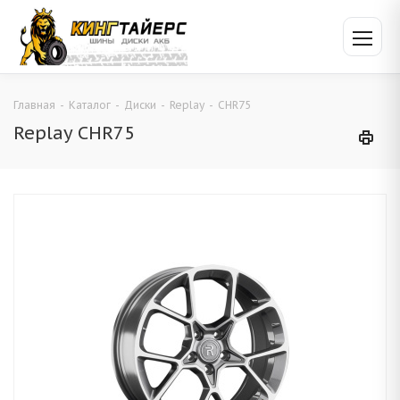
Главная
-
Каталог
-
Диски
-
Replay
-
CHR75
Replay CHR75