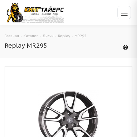
Главная
-
Каталог
-
Диски
-
Replay
-
MR295
Replay MR295