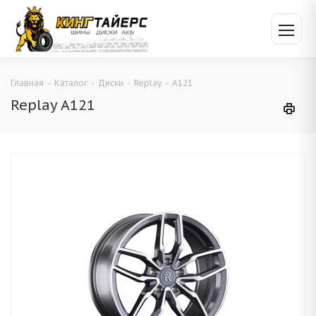
Главная
-
Каталог
-
Диски
-
Replay
-
A121
Replay A121