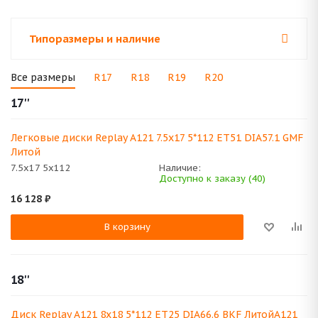
Типоразмеры и наличие
Все размеры
R17
R18
R19
R20
17''
Легковые диски Replay A121 7.5x17 5*112 ET51 DIA57.1 GMF
Литой
7.5x17 5x112
Наличие:
Доступно к заказу (40)
16 128
₽
В корзину
18''
Диск Replay A121 8x18 5*112 ET25 DIA66.6 BKF ЛитойA121