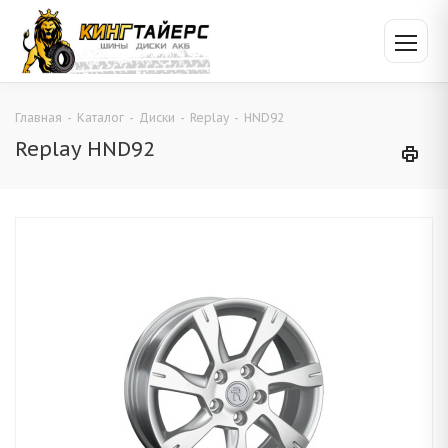
Главная
-
Каталог
-
Диски
-
Replay
-
HND92
Replay HND92