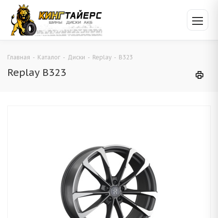
Главная
-
Каталог
-
Диски
-
Replay
-
B323
Replay B323