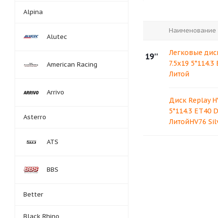
Alpina
Наименование
Alutec
Легковые дис
19''
7.5x19 5*114.3
American Racing
Литой
Arrivo
Диск Replay H
5*114.3 ET40 D
Asterro
ЛитойHV76 Sil
ATS
BBS
Better
Black Rhino