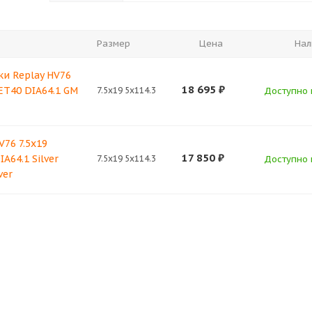
Размер
Цена
Нал
ки Replay HV76
18 695
₽
 ET40 DIA64.1 GM
7.5x19 5x114.3
Доступно к
V76 7.5x19
17 850
₽
IA64.1 Silver
7.5x19 5x114.3
Доступно к
ver