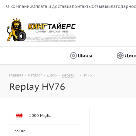
О компании
Оплата и доставка
Контакты
Отзывы
Благодарнос
Шины
Дис
Главная
-
Каталог
-
Диски
-
Replay
-
HV76
Replay HV76
1000 Miglia
3SDM