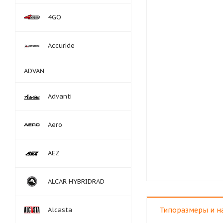
4GO
Accuride
ADVAN
Advanti
Aero
AEZ
ALCAR HYBRIDRAD
Alcasta
Типоразмеры и н