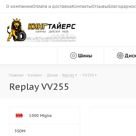
О компании
Оплата и доставка
Контакты
Отзывы
Благодарнос
Шины
Дис
Главная
-
Каталог
-
Диски
-
Replay
-
VV255
Replay VV255
1000 Miglia
3SDM