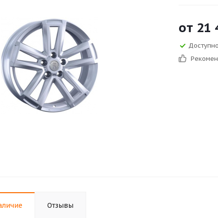
от
21 
Доступно 
Рекоме
аличие
Отзывы