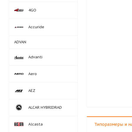
4GO
Accuride
ADVAN
Advanti
Aero
AEZ
ALCAR HYBRIDRAD
Alcasta
Типоразмеры и н