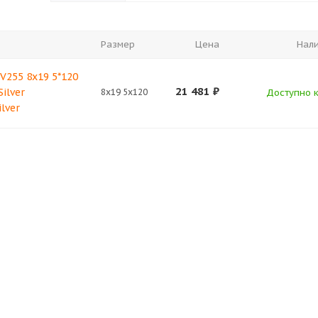
Размер
Цена
Нал
V255 8x19 5*120
21 481
₽
ilver
8x19 5x120
Доступно к
lver