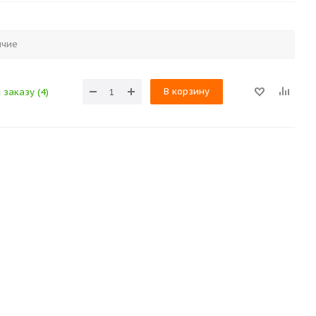
ичие
В корзину
 заказу (4)