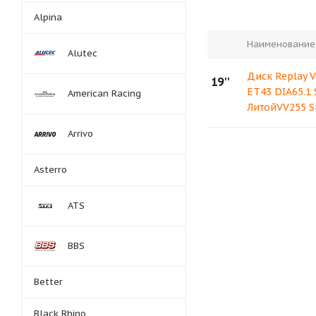
Alpina
Наименование
Alutec
Диск Replay V
19''
ET43 DIA65.1 S
American Racing
ЛитойVV255 Si
Arrivo
Asterro
ATS
BBS
Better
Black Rhino