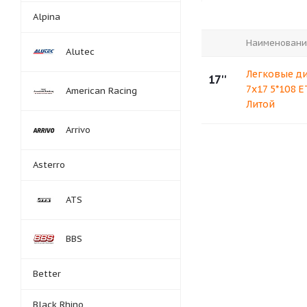
Alpina
Наименовани
Alutec
Легковые ди
17''
7x17 5*108 E
American Racing
Литой
Arrivo
Asterro
ATS
BBS
Better
Black Rhino