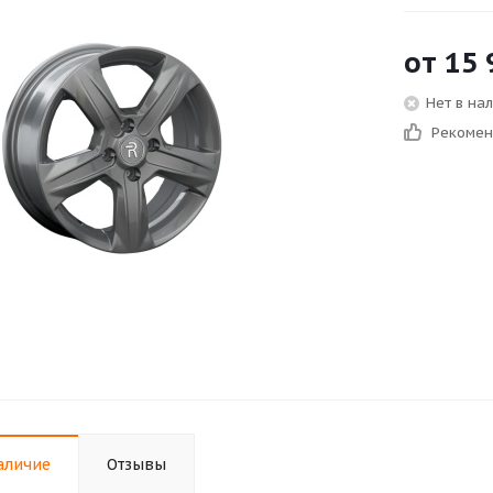
от
15 
Нет в на
Рекоме
аличие
Отзывы