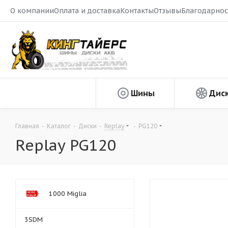
О компании
Оплата и доставка
Контакты
Отзывы
Благодарнос
Шины
Дис
Главная
-
Каталог
-
Диски
-
Replay
-
PG120
Replay PG120
1000 Miglia
3SDM