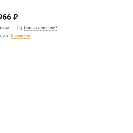
966
₽
личии
Нашли дешевле?
ндуют
0 человек