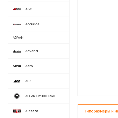
4GO
Accuride
ADVAN
Advanti
Aero
AEZ
ALCAR HYBRIDRAD
Alcasta
Типоразмеры и н