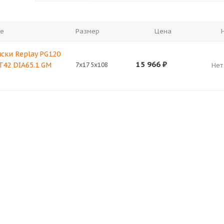
е
Размер
Цена
ски Replay PG120
15 966
₽
T42 DIA65.1 GM
7x17 5x108
Нет