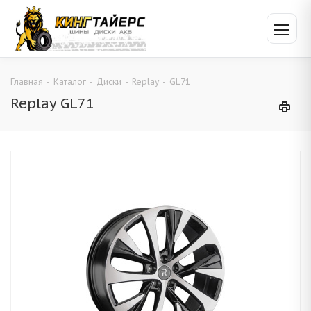
Главная
-
Каталог
-
Диски
-
Replay
-
GL71
Replay GL71