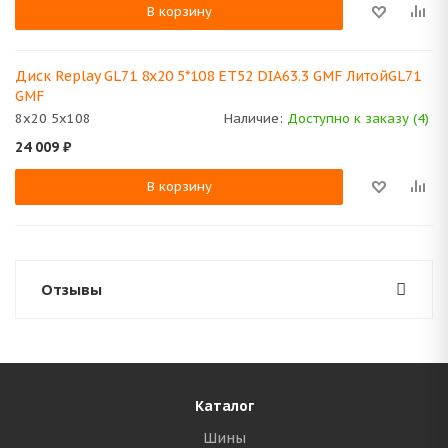
В корзину
Диск Replay GL71 8x20 5*108 ET52 DIA63.3 GMF ЛитойGL71
GMF
8x20 5x108
Наличие:
Доступно к заказу (4)
24 009
₽
В корзину
Отзывы
Каталог
Шины