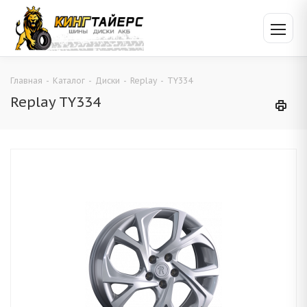
Главная
-
Каталог
-
Диски
-
Replay
-
TY334
Replay TY334