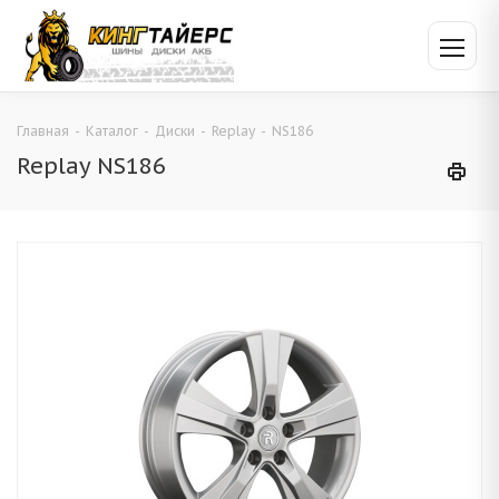
Главная
-
Каталог
-
Диски
-
Replay
-
NS186
Replay NS186