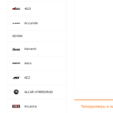
4GO
Accuride
ADVAN
Advanti
Aero
AEZ
ALCAR HYBRIDRAD
Alcasta
Типоразмеры и н