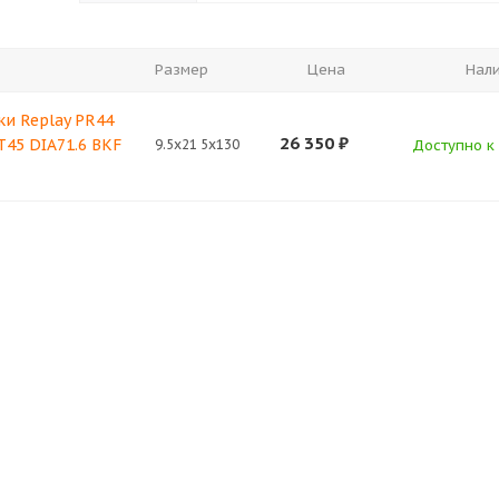
Размер
Цена
Нал
ки Replay PR44
26 350
₽
ET45 DIA71.6 BKF
9.5x21 5x130
Доступно к 