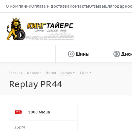
О компании
Оплата и доставка
Контакты
Отзывы
Благодарнос
Шины
Дис
Главная
-
Каталог
-
Диски
-
Replay
-
PR44
Replay PR44
1000 Miglia
3SDM